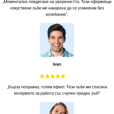
„Моментално повдигане на увереността. Тези оформящи
изкуствени зъби ме накараха да се усмихвам без
колебание“.
Ivan
„Бърза поправка, голям ефект. Тези зъби ми спасиха
интервюто за работа със счупен преден зъб!“