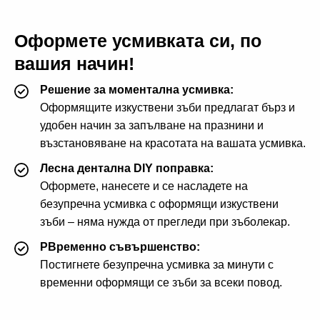
Оформете усмивката си, по
вашия начин!
Решение за моментална усмивка:
Оформящите изкуствени зъби предлагат бърз и
удобен начин за запълване на празнини и
възстановяване на красотата на вашата усмивка.
Лесна дентална DIY поправка:
Оформете, нанесете и се насладете на
безупречна усмивка с оформящи изкуствени
зъби – няма нужда от прегледи при зъболекар.
PВременно съвършенство:
Постигнете безупречна усмивка за минути с
временни оформящи се зъби за всеки повод.