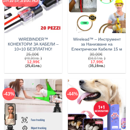
10+10 БЕЗПЛАТНО!
WIREBINDER™
Wirelead™ – Инструмент
КОНЕКТОРИ ЗА КАБЕЛИ –
за Нанизване на
10+10 БЕЗПЛАТНО!
Електрически Кабели 15 м
25,00
€
30,00
€
(
48,90
лв.
)
(
58,67
лв.
)
Original
Original
12,99
€
17,99
€
price
price
(
25,41
лв.
)
(
35,19
лв.
)
was:
Текущата
was:
Текущата
25,00€(48,90лв.).
цена
30,00€(58,67лв.).
цена
е:
е:
12,99€(25,41лв.).
17,99€(35,19лв.).
-43%
-44%