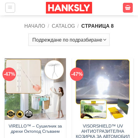
Skip
to
content
НАЧАЛО
/
CATALOG
/
СТРАНИЦА 8
-47%
-47%
VIRELLO™ – Сушилник за
VISORSHIELD™ UV
дрехи Октопод Сгъваем
АНТИОТРАЗИТЕЛНА
КОЗИРКА ЗА АВТОМОБИЛ