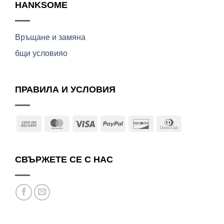
HANKSOME
Връщане и замяна
бщи условияо
ПРАВИЛА И УСЛОВИЯ
Cash
MasterCard
Visa
PayPal
Discover
Dinners
On
Club
Delivery
СВЪРЖЕТЕ СЕ С НАС