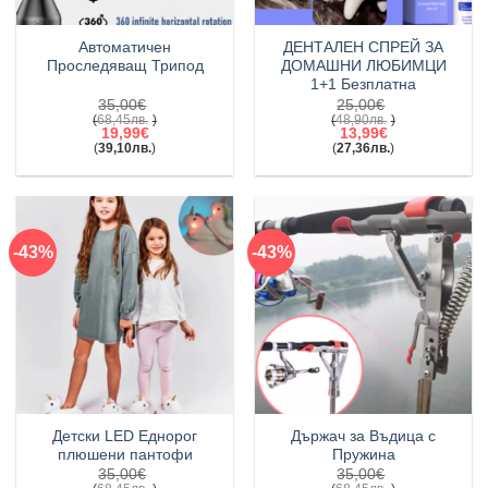
Автоматичен
ДЕНТАЛЕН СПРЕЙ ЗА
Проследяващ Трипод
ДОМАШНИ ЛЮБИМЦИ
1+1 Безплатна
35,00
€
25,00
€
(
68,45
лв.
)
(
48,90
лв.
)
Original
Original
19,99
€
13,99
€
price
price
(
39,10
лв.
)
(
27,36
лв.
)
was:
Текущата
was:
Текущата
35,00€(68,45лв.).
цена
25,00€(48,90лв.).
цена
е:
е:
19,99€(39,10лв.).
13,99€(27,36лв.).
-43%
-43%
Детски LED Еднорог
Държач за Въдица с
плюшени пантофи
Пружина
35,00
€
35,00
€