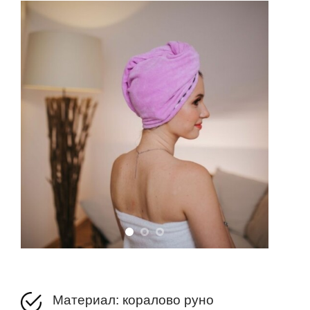
Материал: коралово руно