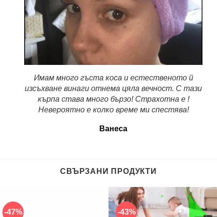
Имам много гъста коса и естественото й
изсъхване винаги отнема цяла вечност. С тази
кърпа става много бързо! Страхотна е !
Невероятно е колко време ми спестява!
Ванеса
СВЪРЗАНИ ПРОДУКТИ
-47%
-43%