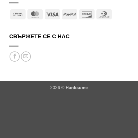
Cash
MasterCard
Visa
PayPal
Discover
Dinners
On
Club
Delivery
СВЪРЖЕТЕ СЕ С НАС
2026 ©
Hanksome