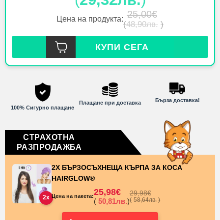
25,00
€
Цена на продукта:
(
48,90
лв.
)
КУПИ СЕГА
Бърза доставка!
Плащане при доставка
100% Сигурно плащане
СТРАХОТНА
РАЗПРОДАЖБА
2X БЪРЗОСЪХНЕЩА КЪРПА ЗА КОСА
HAIRGLOW®
25,98
€
29,98
€
Цена на пакета:
2x
(
58,64
лв.
)
(
50,81
лв.
)