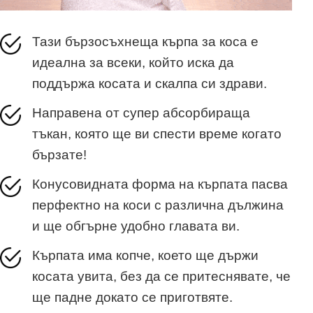
Тази бързосъхнеща кърпа за коса е
идеална за всеки, който иска да
поддържа косата и скалпа си здрави.
Направена от супер абсорбираща
тъкан, която ще ви спести време когато
бързате!
Конусовидната форма на кърпата пасва
перфектно на коси с различна дължина
и ще обгърне удобно главата ви.
Кърпата има копче, което ще държи
косата увита, без да се притеснявате, че
ще падне докато се приготвяте.