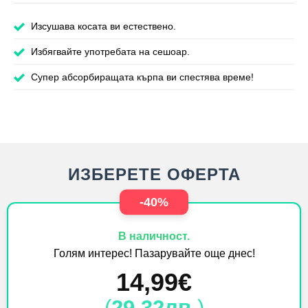
Изсушава косата ви естествено.
Избягвайте употребата на сешоар.
Супер абсорбиращата кърпа ви спестява време!
ИЗБЕРЕТЕ ОФЕРТА
-40%
В наличност.
Голям интерес! Пазарувайте още днес!
14,99
€
(
29,32
лв.
)