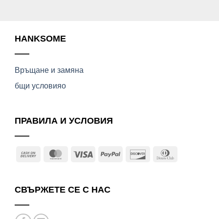
HANKSOME
Връщане и замяна
бщи условияо
ПРАВИЛА И УСЛОВИЯ
Cash
MasterCard
Visa
PayPal
Discover
Dinners
On
Club
Delivery
СВЪРЖЕТЕ СЕ С НАС