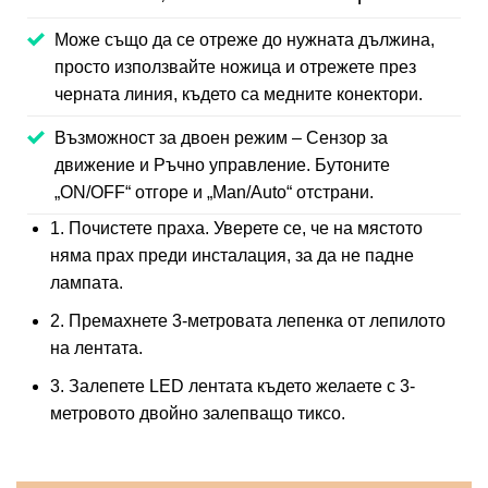
Може също да се отреже до нужната дължина,
просто използвайте ножица и отрежете през
черната линия, където са медните конектори.
Възможност за двоен режим – Сензор за
движение и Ръчно управление. Бутоните
„ON/OFF“ отгоре и „Man/Auto“ отстрани.
1. Почистете праха. Уверете се, че на мястото
няма прах преди инсталация, за да не падне
лампата.
2. Премахнете 3-метровата лепенка от лепилото
на лентата.
3. Залепете LED лентата където желаете с 3-
метровото двойно залепващо тиксо.