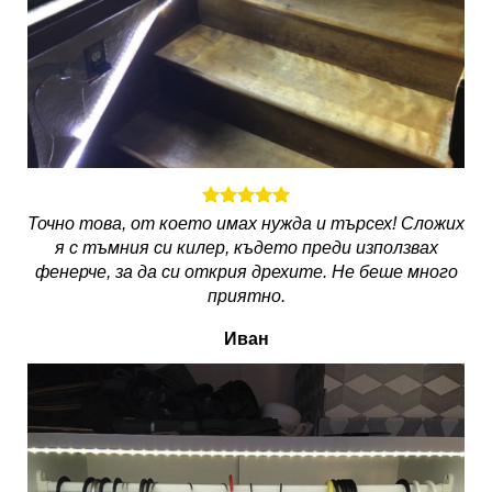
Точно това, от което имах нужда и търсех! Сложих
я с тъмния си килер, където преди използвах
фенерче, за да си открия дрехите. Не беше много
приятно.
Иван