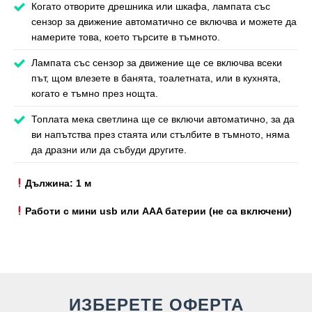
Когато отворите дрешника или шкафа, лампата със
сензор за движение автоматично се включва и можете да
намерите това, което търсите в тъмното.
Лампата със сензор за движение ще се включва всеки
път, щом влезете в банята, тоалетната, или в кухнята,
когато е тъмно през нощта.
Топлата мека светлина ще се включи автоматично, за да
ви напътства през стаята или стълбите в тъмното, няма
да дразни или да събуди другите.
Дължина: 1 м
Работи с мини usb или AAA батерии (не са включени)
ИЗБЕРЕТЕ ОФЕРТА