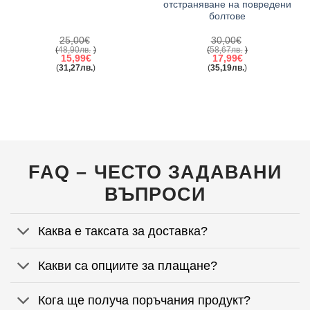
отстраняване на повредени
болтове
25,00
€
30,00
€
(
48,90
лв.
)
(
58,67
лв.
)
Original
Original
15,99
€
17,99
€
price
price
(
31,27
лв.
)
(
35,19
лв.
)
was:
Текущата
was:
Текущата
25,00€(48,90лв.).
цена
30,00€(58,67лв.).
цена
е:
е:
.
15,99€(31,27лв.).
17,99€(35,19лв.).
FAQ – ЧЕСТО ЗАДАВАНИ
ВЪПРОСИ
Каква е таксата за доставка?
Какви са опциите за плащане?
Кога ще получа поръчания продукт?